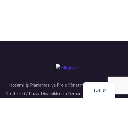
Russian
Arabic
Dutch
English
“Kapsamlı İş Planlaması ve Proje Yönetimi / Gayrimenkul Yatırım
Turkish
Stratejileri / Pazar Dinamiklerinin Uzman Analizi”
Bağlantılar