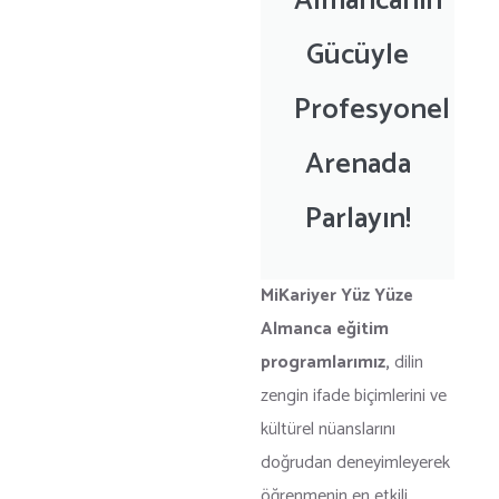
Almancanın
Gücüyle
Profesyonel
Arenada
Parlayın!
MiKariyer Yüz Yüze
Almanca eğitim
programlarımız
,
dilin
zengin ifade biçimlerini ve
kültürel nüanslarını
doğrudan deneyimleyerek
öğrenmenin en etkili