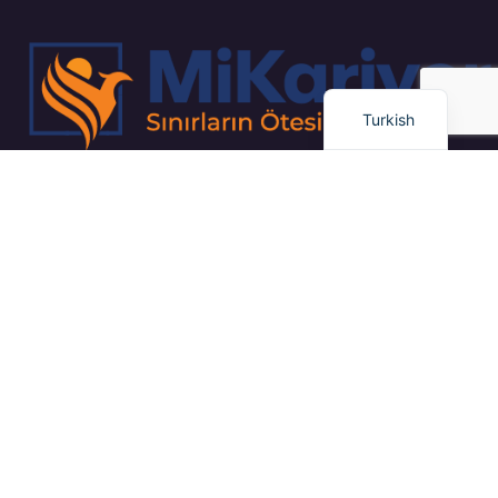
Arabic
Dutch
English
Turkish
“Kapsamlı İş Planlaması ve Proje Yönetimi / Gayrimenkul Yatırım
Stratejileri / Pazar Dinamiklerinin Uzman Analizi”
Bağlantılar
Eğitim
Dil Okulu
Kariyer