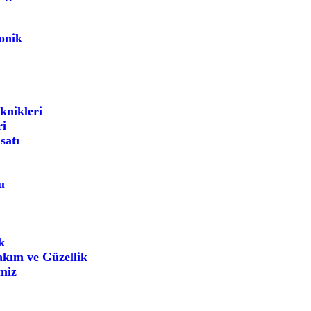
onik
knikleri
ri
satı
u
k
akım ve Güzellik
miz