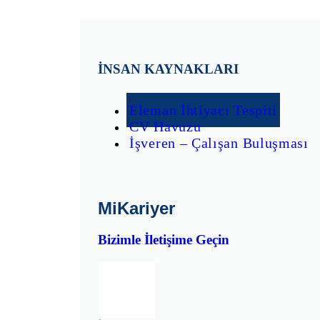
İNSAN KAYNAKLARI
Eleman İhtiyacı Tespiti
CV Havuzu
İşveren – Çalışan Buluşması
MiKariyer
Bizimle İletişime Geçin