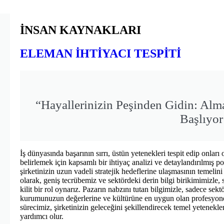
İNSAN KAYNAKLARI
ELEMAN İHTİYACI TESPİTİ
“Hayallerinizin Peşinden Gidin: Al
Başlıyor
İş dünyasında başarının sırrı, üstün yetenekleri tespit edip onla
belirlemek için kapsamlı bir ihtiyaç analizi ve detaylandırılmış p
şirketinizin uzun vadeli stratejik hedeflerine ulaşmasının temelin
olarak, geniş tecrübemiz ve sektördeki derin bilgi birikimimizle,
kilit bir rol oynarız. Pazarın nabzını tutan bilgimizle, sadece sek
kurumunuzun değerlerine ve kültürüne en uygun olan profesyonelle
sürecimiz, şirketinizin geleceğini şekillendirecek temel yetenekl
yardımcı olur.