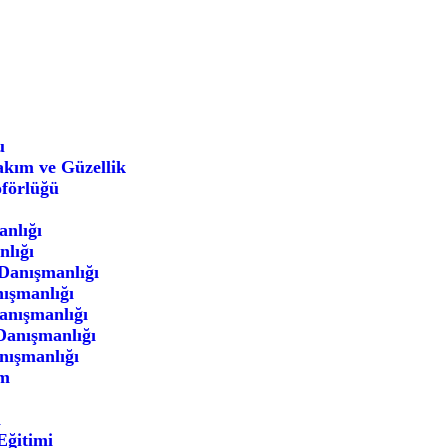
u
akım ve Güzellik
oförlüğü
nlığı
lığı
Danışmanlığı
ışmanlığı
Danışmanlığı
Danışmanlığı
nışmanlığı
ım
i
Eğitimi