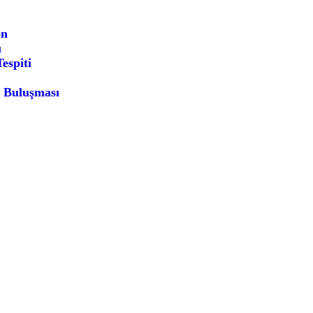
on
ı
espiti
n Buluşması