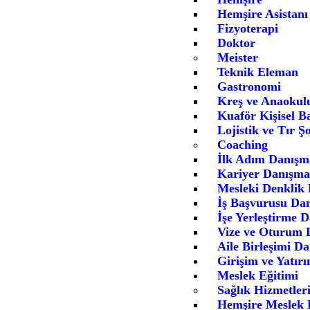
Hemşire Asistanı
Fizyoterapi
Doktor
Meister
Teknik Eleman
Gastronomi
Kreş ve Anaokul
Kuaför Kişisel B
Lojistik ve Tır Ş
Coaching
İlk Adım Danışma
Kariyer Danışman
Mesleki Denklik 
İş Başvurusu Dan
İşe Yerleştirme 
Vize ve Oturum 
Aile Birleşimi Da
Girişim ve Yatır
Meslek Eğitimi
Sağlık Hizmetler
Hemşire Meslek 