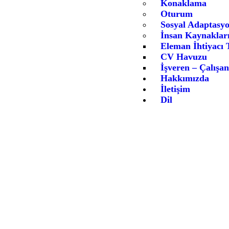
Konaklama
Oturum
Sosyal Adaptasy
İnsan Kaynaklar
Eleman İhtiyacı T
CV Havuzu
İşveren – Çalışa
Hakkımızda
İletişim
Dil