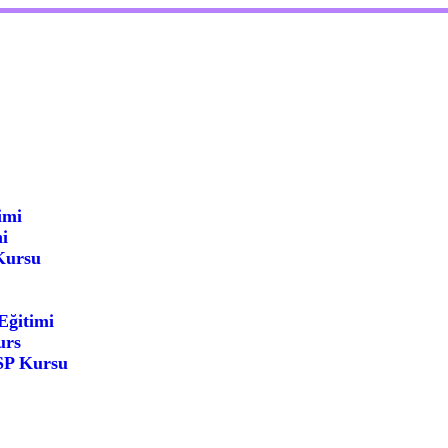
imi
i
Kursu
Eğitimi
urs
FSP Kursu