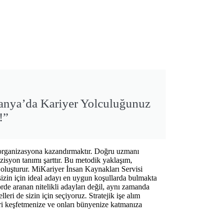
manya’da Kariyer Yolculuğunuz
!”
rı organizasyona kazandırmaktır. Doğru uzmanı
ozisyon tanımı şarttır. Bu metodik yaklaşım,
i oluşturur. MiKariyer İnsan Kaynakları Servisi
 sizin için ideal adayı en uygun koşullarda bulmakta
törde aranan nitelikli adayları değil, aynı zamanda
ri de sizin için seçiyoruz. Stratejik işe alım
eri keşfetmenize ve onları bünyenize katmanıza