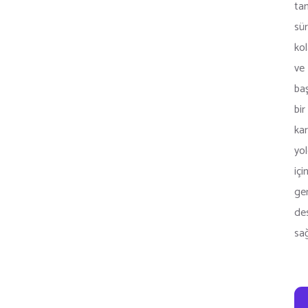
ta
sür
kol
ve
baş
bir
kar
yo
içi
ger
de
sağ