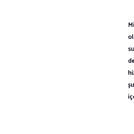
M
ol
s
de
hi
şu
iç