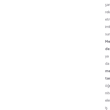
şar
re
et
im
sun
Me
de
ya
da
me
ta
öğ
nite
el
iş