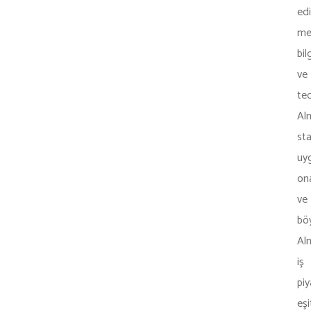
edi
me
bil
ve
te
Al
sta
uy
on
ve
bö
Al
iş
pi
eşi