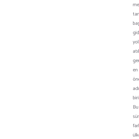
me
ta
ba
gi
yo
atı
ge
en
ön
ad
biri
Bu
sür
far
ülk