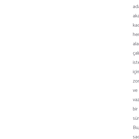
ad
ak
ka
he
al
ça
ist
içi
zo
ve
va
bir
sür
Bu
sa