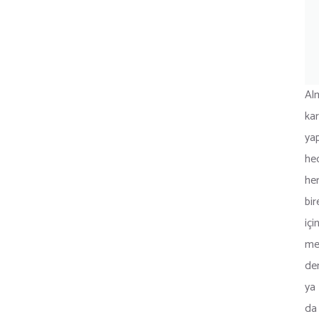
Al
kar
ya
he
he
bir
içi
me
den
ya
da