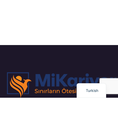
Russian
Arabic
Dutch
English
Turkish
“Kapsamlı İş Planlaması ve Proje Yönetimi / Gayrimenkul Yatırım