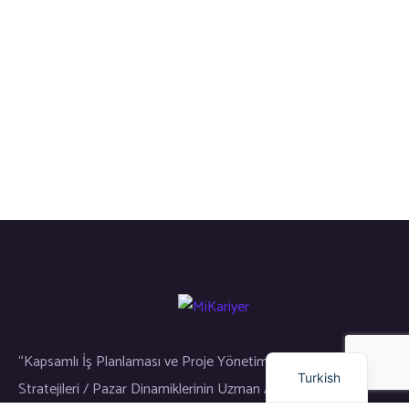
Russian
Arabic
Dutch
English
“Kapsamlı İş Planlaması ve Proje Yönetimi / Gayrimenkul Yatırım
Turkish
Stratejileri / Pazar Dinamiklerinin Uzman Analizi”