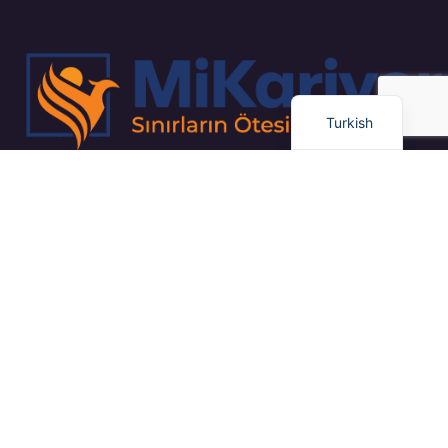
Arabic
Dutch
English
Turkish
“Kapsamlı İş Planlaması ve Proje Yönetimi / Gayrimenkul Yatırım
Stratejileri / Pazar Dinamiklerinin Uzman Analizi”
Bağlantılar
Eğitim
Dil Okulu
Kariyer