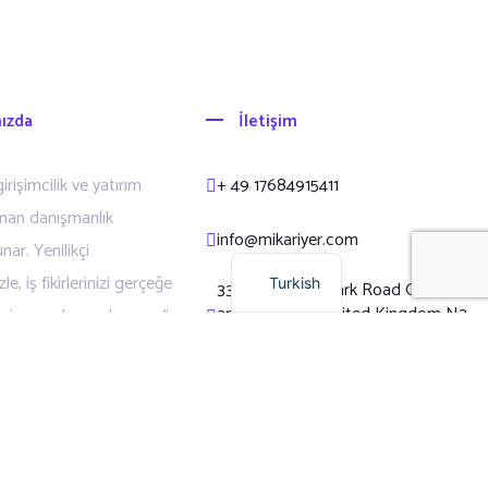
ızda
İletişim
Russian
Arabic
irişimcilik ve yatırım
+ 49 17684915411
Dutch
man danışmanlık
info@mikariyer.com
nar. Yenilikçi
English
e, iş fikirlerinizi gerçeğe
Turkish
338A Regents Park Road Office 3
and 4 London United Kingdom N3
ize yardımcı oluyoruz.”
2LN
WhatsApp
Messenger