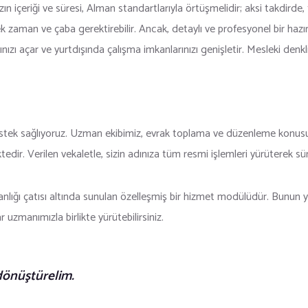
zın içeriği ve süresi, Alman standartlarıyla örtüşmelidir; aksi takdirde, 
aman ve çaba gerektirebilir. Ancak, detaylı ve profesyonel bir hazırlı
rınızı açar ve yurtdışında çalışma imkanlarınızı genişletir. Mesleki denkli
destek sağlıyoruz. Uzman ekibimiz, evrak toplama ve düzenleme konusu
edir. Verilen vekaletle, sizin adınıza tüm resmi işlemleri yürüterek sü
nlığı çatısı altında sunulan özelleşmiş bir hizmet modülüdür. Bunun 
uzmanımızla birlikte yürütebilirsiniz.
 dönüştürelim.