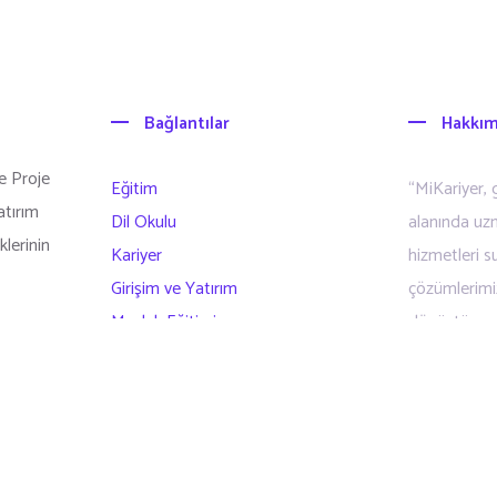
Bağlantılar
Hakkım
e Proje
Eğitim
“MiKariyer, g
atırım
Dil Okulu
alanında uz
klerinin
Kariyer
hizmetleri su
Girişim ve Yatırım
çözümlerimizl
Meslek Eğitimi
dönüştürmen
Diğer Hizmetlerimiz
İnsan Kaynakları
Hakkımızda
İletişim