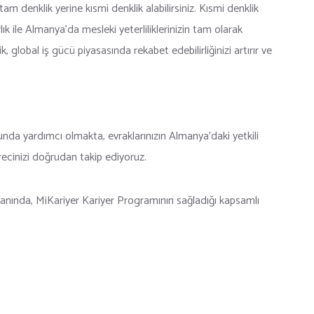
tam denklik yerine kısmi denklik alabilirsiniz. Kısmi denklik
k ile Almanya’da mesleki yeterliliklerinizin tam olarak
k, global iş gücü piyasasında rekabet edebilirliğinizi artırır ve
nda yardımcı olmakta, evraklarınızın Almanya’daki yetkili
recinizi doğrudan takip ediyoruz.
yanında, MiKariyer Kariyer Programının sağladığı kapsamlı