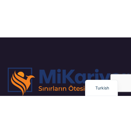
Russian
Arabic
Dutch
English
Turkish
“Kapsamlı İş Planlaması ve Proje Yönetimi / Gayrimenkul Yatırım
Stratejileri / Pazar Dinamiklerinin Uzman Analizi”