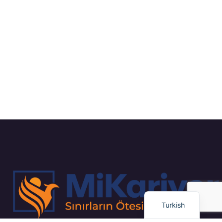
Russian
Arabic
Dutch
English
Turkish