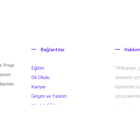
Bağlantılar
Hakkım
e Proje
Eğitim
“MiKariyer, g
atırım
Dil Okulu
alanında uz
klerinin
Kariyer
hizmetleri su
Girişim ve Yatırım
çözümlerimizl
Meslek Eğitimi
dönüştürmen
Diğer Hizmetlerimiz
İnsan Kaynakları
Hakkımızda