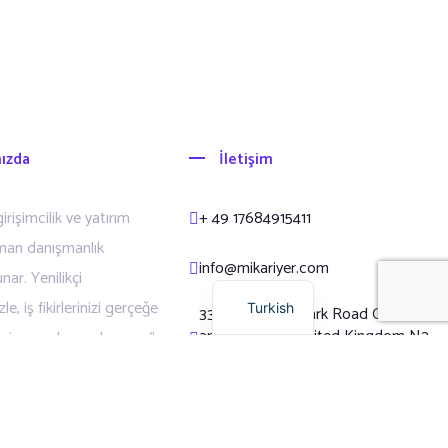
ızda
İletişim
Russian
Arabic
irişimcilik ve yatırım
+ 49 17684915411
Dutch
man danışmanlık
info@mikariyer.com
nar. Yenilikçi
English
e, iş fikirlerinizi gerçeğe
Turkish
338A Regents Park Road Office 3
and 4 London United Kingdom N3
ize yardımcı oluyoruz.”
2LN
WhatsApp