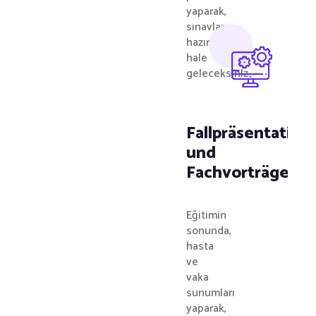
yaparak,
sınavlara
hazır
hale
geleceksiniz.
Fallpräsentation
und
Fachvorträge
Eğitimin
sonunda,
hasta
ve
vaka
sunumları
yaparak,