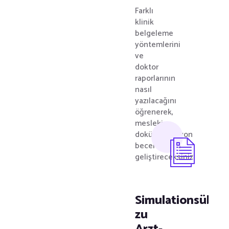
Farklı
klinik
belgeleme
yöntemlerini
ve
doktor
raporlarının
nasıl
yazılacağını
öğrenerek,
mesleki
dokümantasyon
becerilerinizi
geliştireceksiniz.
Simulationsübu
zu