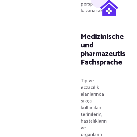
perspektif
kazanacaksınız.
Medizinische
und
pharmazeutisch
Fachsprache
Tıp ve
eczacılık
alanlarında
sıkça
kullanılan
terimlerin,
hastalıkların
ve
organların