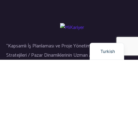
Russian
Arabic
Dutch
English
“Kapsamlı İş Planlaması ve Proje Yönetimi / Gayrimenkul Yatırım
Turkish
Stratejileri / Pazar Dinamiklerinin Uzman Analizi”
Bağlantılar
Eğitim
Dil Okulu
Kariyer
Girişim ve Yatırım