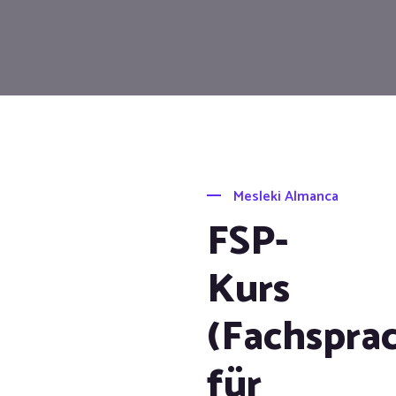
Mesleki Almanca
FSP-
Kurs
(Fachspra
für