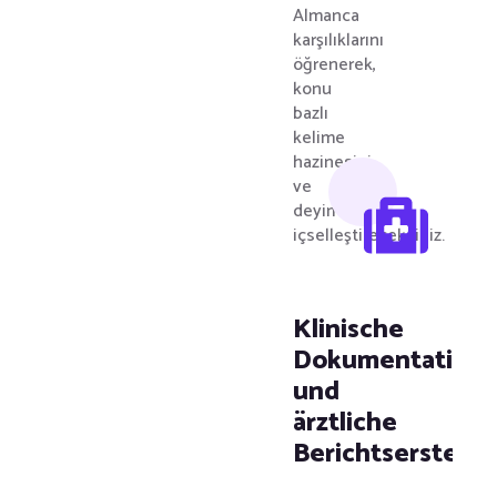
Almanca
karşılıklarını
öğrenerek,
konu
bazlı
kelime
hazinesini
ve
deyimleri
içselleştireceksiniz.
Klinische
Dokumentation
und
ärztliche
Berichtserstellu