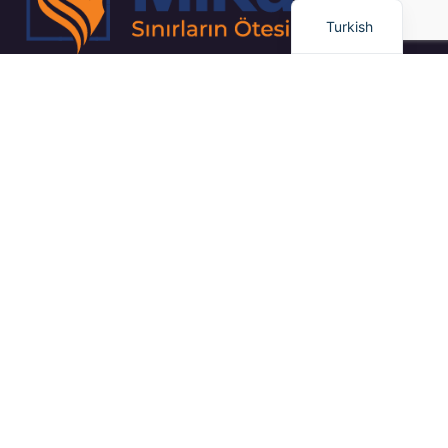
Turkish
“Kapsamlı İş Planlaması ve Proje Yönetimi / Gayrimenkul Yatırım
Stratejileri / Pazar Dinamiklerinin Uzman Analizi”
Bağlantılar
Eğitim
Dil Okulu
Kariyer
Girişim ve Yatırım
Meslek Eğitimi
Diğer Hizmetlerimiz